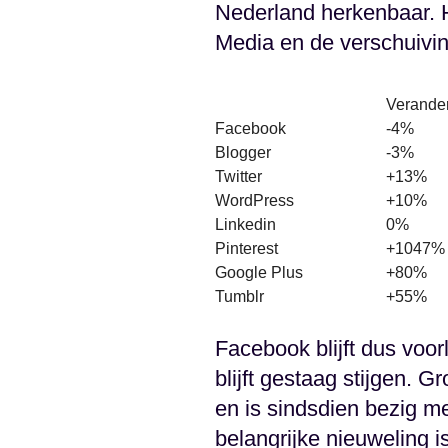
Nederland herkenbaar. H
Media en de verschuiving
Verander
Facebook
-4%
Blogger
-3%
Twitter
+13%
WordPress
+10%
Linkedin
0%
Pinterest
+1047%
Google Plus
+80%
Tumblr
+55%
Facebook blijft dus voor
blijft gestaag stijgen. G
en is sindsdien bezig m
belangrijke nieuweling i