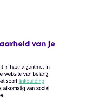
baarheid van je
t in haar algoritme. In
je website van belang.
het soort
linkbuilding
s afkomstig van social
e.