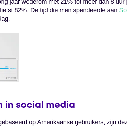
vorig jaar wederom met 21% tot meer dan 8 uur p
liefst 82%. De tijd die men spendeerde aan
So
dag.
 in social media
n gebaseerd op Amerikaanse gebruikers, zijn de