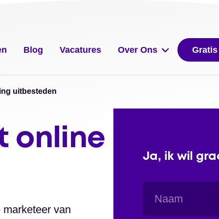
en
Blog
Vacatures
Over Ons
Gratis
ing uitbesteden
t online
Ja, ik wil gr
Naam
e marketeer van