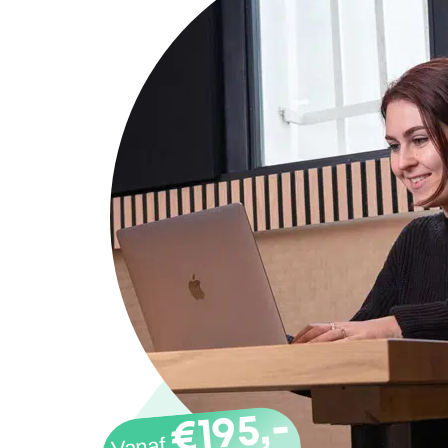
€195,-
Vanaf