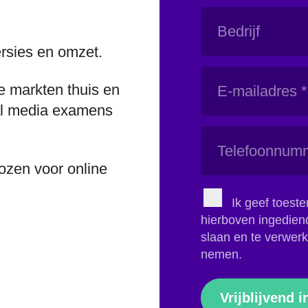
Bedrijf
rsies en omzet.
E-
e markten thuis en
mailadres
al media examens
(Vereist)
Telefoonnummer
ozen voor online
Instemming
Ik geef toes
(Vereist)
hierboven ingediend
slaan en te verwerk
nemen.