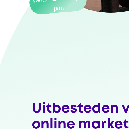
p/m
Uitbesteden 
online market