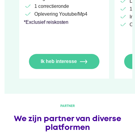
Le
1 correctieronde
1 
Oplevering Youtube/Mp4
In
*Exclusief reiskosten
Op
Ik heb interesse
PARTNER
We zijn partner van diverse
platformen