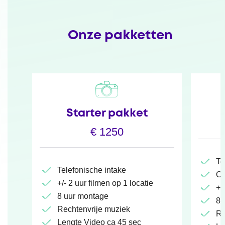
Onze pakketten
Starter pakket
€ 1250
Te
Telefonische intake
Op
+/- 2 uur filmen op 1 locatie
+/
8 uur montage
8 
Rechtenvrije muziek
Re
Lengte Video ca 45 sec