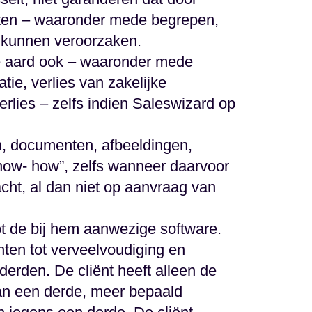
enten – waaronder mede begrepen,
k kunnen veroorzaken.
ke aard ook – waaronder mede
ie, verlies van zakelijke
erlies – zelfs indien Saleswizard op
n, documenten, afbeeldingen,
now- how”, zelfs wanneer daarvoor
cht, al dan niet op aanvraag van
tot de bij hem aanwezige software.
chten tot verveelvoudiging en
erden. De cliënt heeft alleen de
van een derde, meer bepaald