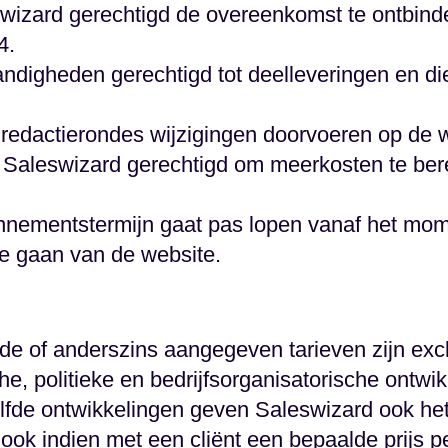
swizard gerechtigd de overeenkomst te ontbind
4.
andigheden gerechtigd tot deelleveringen en d
 redactierondes wijzigingen doorvoeren op de w
s Saleswizard gerechtigd om meerkosten te ber
onnementstermijn gaat pas lopen vanaf het mom
ine gaan van de website.
rde of anderszins aangegeven tarieven zijn exc
he, politieke en bedrijfsorganisatorische ontw
zelfde ontwikkelingen geven Saleswizard ook het
ok indien met een cliënt een bepaalde prijs pe