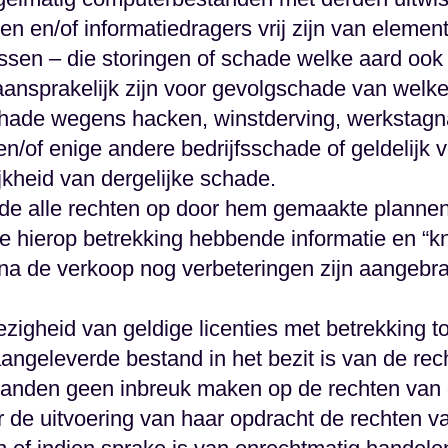
n en/of informatiedragers vrij zijn van elem
ussen – die storingen of schade welke aard oo
 aansprakelijk zijn voor gevolgschade van wel
chade wegens hacken, winstderving, werkstagnat
/of enige andere bedrijfsschade of geldelijk v
jkheid van dergelijke schade.
ijde alle rechten op door hem gemaakte planne
e hierop betrekking hebbende informatie en “k
f na de verkoop nog verbeteringen zijn aangebra
ezigheid van geldige licenties met betrekking 
 aangeleverde bestand in het bezit is van de re
tanden geen inbreuk maken op de rechten van d
r de uitvoering van haar opdracht de rechten 