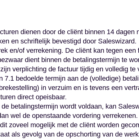
turen dienen door de cliënt binnen 14 dagen n
ken en schriftelijk bevestigd door Saleswizard.
rek en/of verrekening. De cliënt kan tegen een fa
ezwaar dient binnen de betalingstermijn te w
ijn verplichting de factuur tijdig en volledig te
in 7.1 bedoelde termijn aan de (volledige) betal
brekestelling) in verzuim en is tevens een ver
turen direct opeisbaar.
en de betalingstermijn wordt voldaan, kan Sal
dan wel de openstaande vordering verrekenen. 
dit zoveel mogelijk met de cliënt worden geco
staat als gevolg van de opschorting van de we