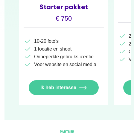
Starter pakket
€ 750
20
10-20 foto's
2 
1 locatie en shoot
On
Onbeperkte gebruikslicentie
Vo
Voor website en social media
Ik heb interesse
PARTNER