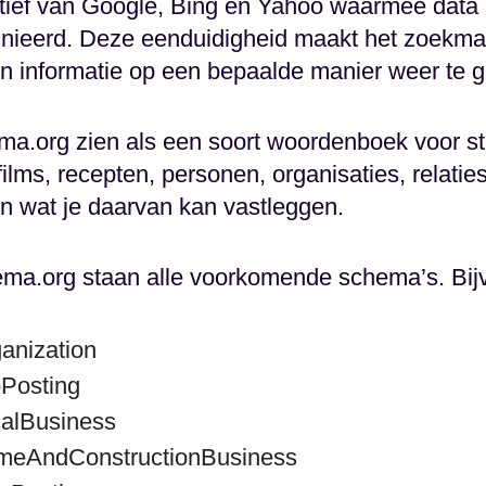
iatief van Google, Bing en Yahoo waarmee data
finieerd. Deze eenduidigheid maakt het zoekma
en informatie op een bepaalde manier weer te 
a.org zien als een soort woordenboek voor st
films, recepten, personen, organisaties, relaties
n wat je daarvan kan vastleggen.
ma.org staan alle voorkomende schema’s. Bijv
anization
bPosting
calBusiness
omeAndConstructionBusiness