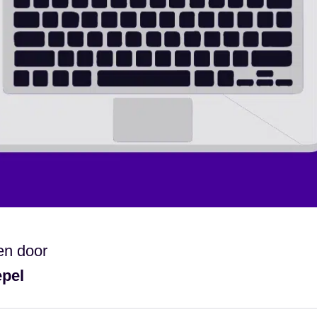
en door
epel