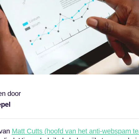
en door
epel
 van
Matt Cutts (hoofd van het anti-webspam t