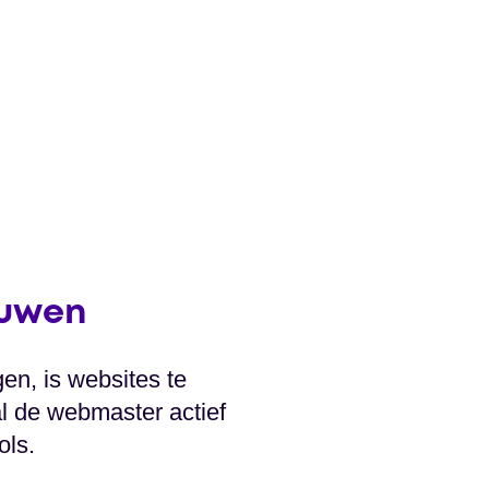
huwen
gen, is websites te
l de webmaster actief
ols.