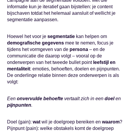
campagne aan de segmentatie voldoen. Met die
informatie kun je iteratief gaan bijstellen: je content
bijschaven totdat het helemaal aansluit of wellicht je
segmentatie aanpassen.
Hoewel het voor je
segmentatie
kan helpen om
demografische gegevens
mee te nemen, focus je
tijdens het vormgeven van de
persona
– en de
communicatie die daarop volgt – vooral op de
onderwerpen van het tweede bullet point
leefstijl en
mentaliteit
: emoties, behoeften, doelen en pijnpunten.
De onderlinge relatie binnen deze onderwerpen is als
volgt:
Een
onvervulde behoefte
vertaalt zich in een
doel
en
pijnpunten
.
Doel (gain):
wat
wil je doelgroep bereiken en
waarom
?
Pijnpunt (pain): welke obstakels komt de doelgroep