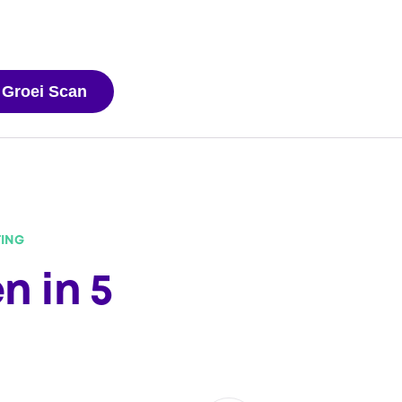
 Groei Scan
TING
 in 5