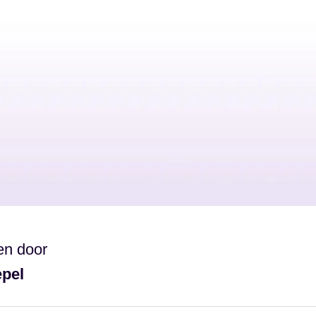
en door
epel