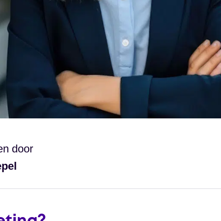
en door
epel