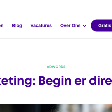
en
Blog
Vacatures
Over Ons
Gratis
ADWORDS
ting: Begin er dir