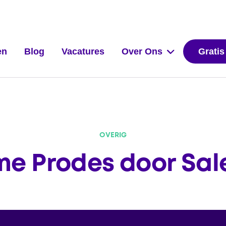
en
Blog
Vacatures
Over Ons
Gratis
OVERIG
e Prodes door Sal