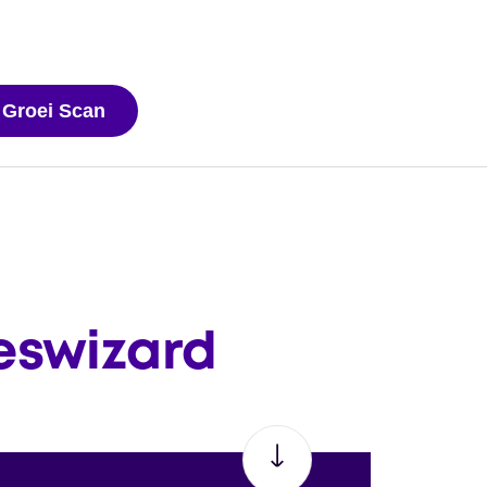
 Groei Scan
eswizard