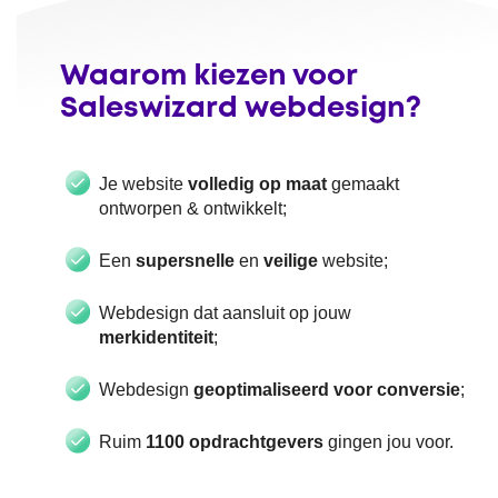
Waarom kiezen voor
Saleswizard webdesign?
Je website
volledig op maat
gemaakt
ontworpen & ontwikkelt;
Een
supersnelle
en
veilige
website;
Webdesign dat aansluit op jouw
merkidentiteit
;
Webdesign
geoptimaliseerd voor conversie
;
Ruim
1100 opdrachtgevers
gingen jou voor.