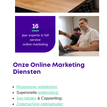
16
jaar experts in full
service
online marketing
Onze Online Marketing
Diensten
Responsive webdesign
;
Supersnelle
webhosting
;
Seo teksten
& Copywriting;
Zoekmachine optimalisatie
;