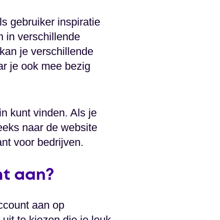
 gebruiker inspiratie
 in verschillende
an je verschillende
aar je ook mee bezig
n kunt vinden. Als je
reeks naar de website
nt voor bedrijven.
nt aan?
account aan op
uit te kiezen die je leuk