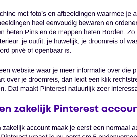
hine met foto’s en afbeeldingen waarmee je als
beeldingen heel eenvoudig bewaren en ordenen
n heten Pins en de mappen heten Borden. Zo k
rieur, je outfit, je huwelijk, je droomreis of w
bord privé of openbaar is.
 een website waar je meer informatie over die pi
t over je droomreis, dan leidt een klik rechtst
. Dat maakt Pinterest natuurlijk zeer interessa
en zakelijk Pinterest accou
n zakelijk account maak je eerst een normaal 
 Pinterest vraagt je nu eerst om 5 onderwerpen 