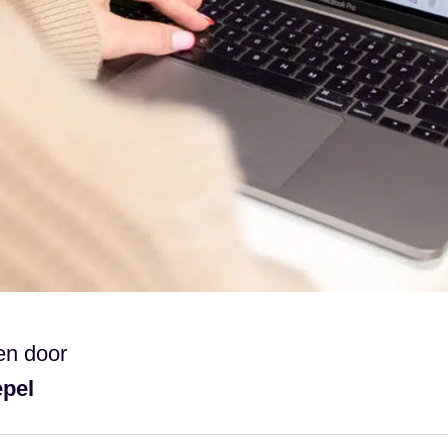
en door
epel