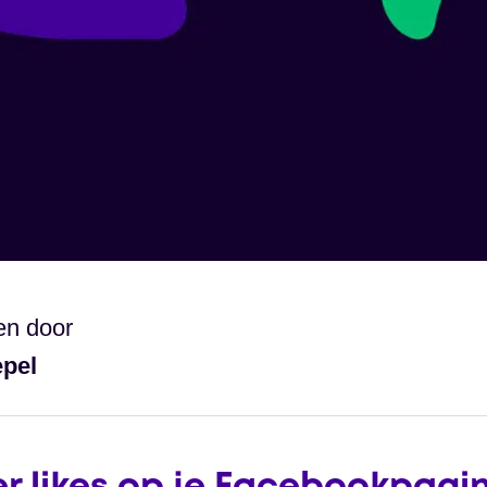
en door
epel