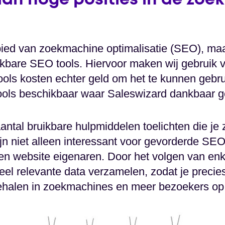
an hoge posities in de zo
ebied van zoekmachine optimalisatie (SEO), ma
ikbare SEO tools. Hiervoor maken wij gebruik v
ools kosten echter geld om het te kunnen gebru
ools beschikbaar waar Saleswizard dankbaar g
 aantal bruikbare hulpmiddelen toelichten die je z
ijn niet alleen interessant voor gevorderde SE
en website eigenaren. Door het volgen van en
eel relevante data verzamelen, zodat je precie
ehalen in zoekmachines en meer bezoekers op j