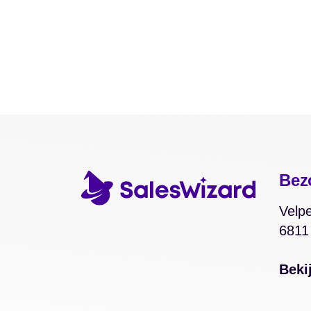
Bez
Velpe
6811
Beki