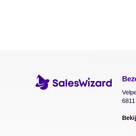
Bez
Velpe
6811
Beki