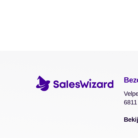
Bez
Velpe
6811
Beki