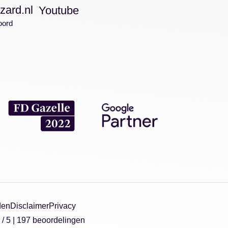
zard.nl
Youtube
oord
den
Disclaimer
Privacy
/
5
|
197
beoordelingen