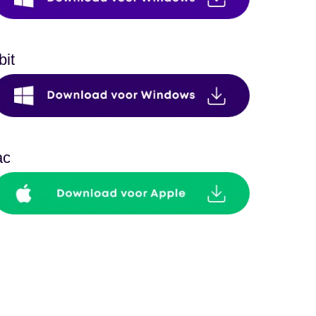
bit
ac