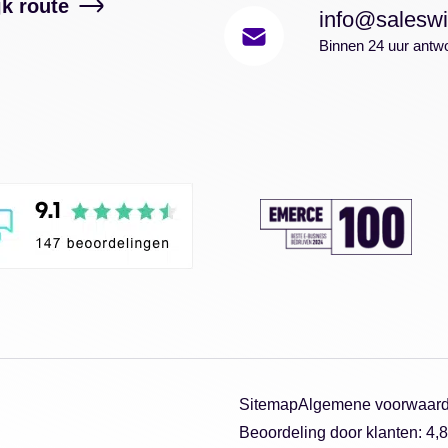
jk route
info@saleswi
Binnen 24 uur antw
Sitemap
Algemene voorwaar
Beoordeling
door klanten:
4,8