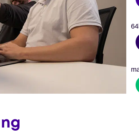
64
m
ing