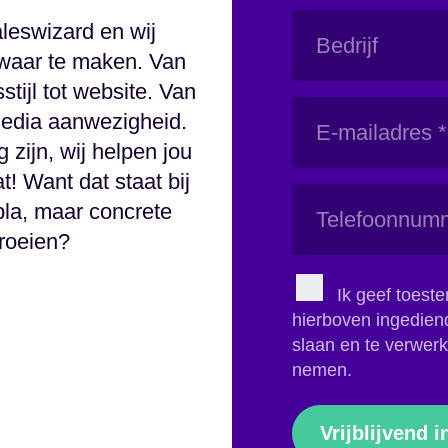
Bedrijf
aleswizard en wij
waar te maken. Van
stijl tot website. Van
E-
media aanwezigheid.
mailadres
 zijn, wij helpen jou
(Vereist)
t! Want dat staat bij
Telefoonnummer
bla, maar concrete
groeien?
Instemming
Ik geef toes
(Vereist)
hierboven ingediend
slaan en te verwerk
nemen.