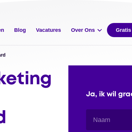
en
Blog
Vacatures
Over Ons
Gratis
ard
keting
Ja, ik wil gr
Naam
d