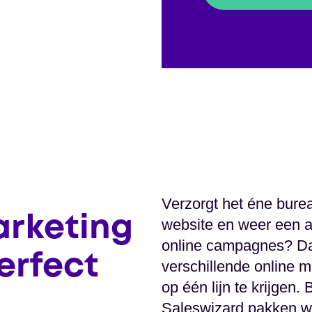
Verzorgt het éne bure
arketing
website en weer een a
online campagnes? Da
erfect
verschillende online 
op één lijn te krijgen.
Saleswizard pakken w