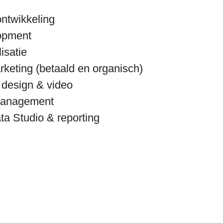
ontwikkeling
opment
isatie
keting (betaald en organisch)
, design & video
management
ta Studio & reporting