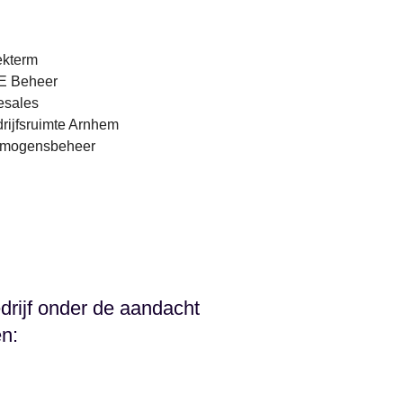
ekterm
E Beheer
esales
rijfsruimte Arnhem
rmogensbeheer
drijf onder de aandacht
en: