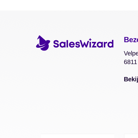
Bez
Velpe
6811
Beki