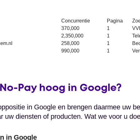
Concurrentie
Pagina
Zo
370,000
1
VV
2,350,000
1
Tel
hem.nl
258,000
1
Bed
990,000
1
Ve
No-Pay hoog in Google?
oppositie in Google en brengen daarmee uw be
ar uw diensten of producten. Wat we voor u do
n in Google