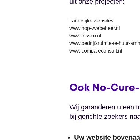
uit onze projecten:
Landelijke websites
www.nop-vvebeheer.nl
www.bissco.nl
www.bedrijfsruimte-te-huur-arn
www.compareconsult.nl
Ook No-Cure-
Wij garanderen u een t
bij gerichte zoekers na
Uw website bovenaa