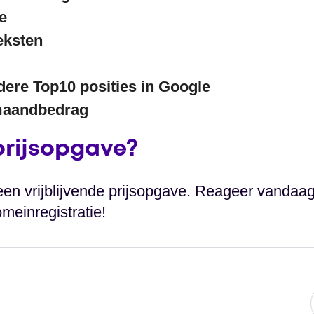
e
eksten
ere Top10 posities in Google
 maandbedrag
 prijsopgave?
en vrijblijvende prijsopgave. Reageer vandaa
meinregistratie!