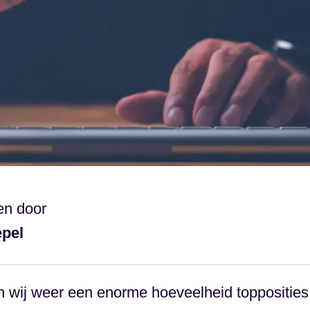
en door
epel
 wij weer een enorme hoeveelheid topposities