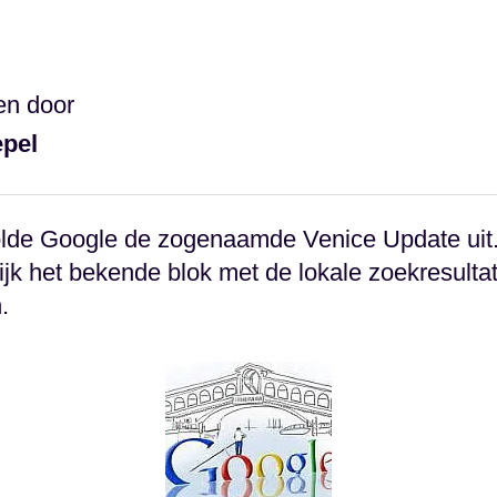
en door
epel
r rolde Google de zogenaamde Venice Update ui
ijk het bekende blok met de lokale zoekresult
.