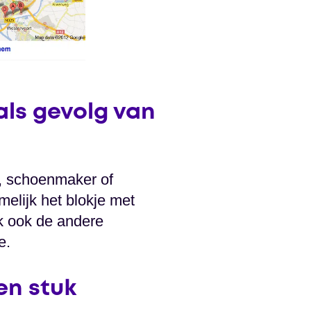
als gevolg van
, schoenmaker of
amelijk het blokje met
ok ook de andere
e.
en stuk