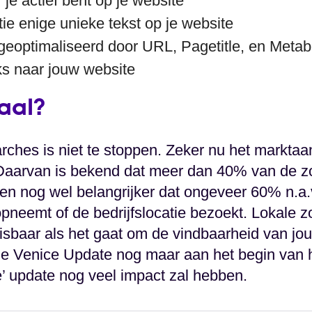
je actief bent op je website
tie enige unieke tekst op je website
s geoptimaliseerd door URL, Pagetitle, en Metab
nks naar jouw website
kaal?
arches is niet te stoppen. Zeker nu het markta
 Daarvan is bekend dat meer dan 40% van de z
en nog wel belangrijker dat ongeveer 60% n.a.v
opneemt of de bedrijfslocatie bezoekt. Lokale
misbaar als het gaat om de vindbaarheid van j
de Venice Update nog maar aan het begin van h
e’ update nog veel impact zal hebben.