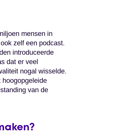
 miljoen mensen in
ok zelf een podcast.
eden introduceerde
 dat er veel
iteit nogal wisselde.
k hoogopgeleide
pstanding van de
 maken?