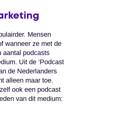
arketing
pulairder. Mensen
n of wanneer ze met de
n aantal podcasts
edium. Uit de ‘Podcast
van de Nederlanders
mt alleen maar toe.
 zelf ook een podcast
heden van dit medium: