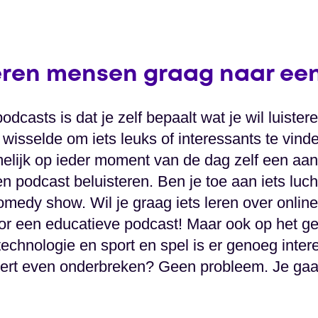
eren mensen graag naar ee
dcasts is dat je zelf bepaalt wat je wil luister
wisselde om iets leuks of interessants te vinden
melijk op ieder moment van de dag zelf een a
n podcast beluisteren. Ben je toe aan iets luc
omedy show. Wil je graag iets leren over onlin
voor een educatieve podcast! Maar ook op het g
technologie en sport en spel is er genoeg intere
stert even onderbreken? Geen probleem. Je ga