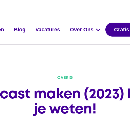
en
Blog
Vacatures
Over Ons
Gratis
OVERIG
dcast maken (2023) 
je weten!