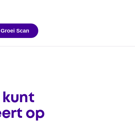
 Groei Scan
 kunt
ert op