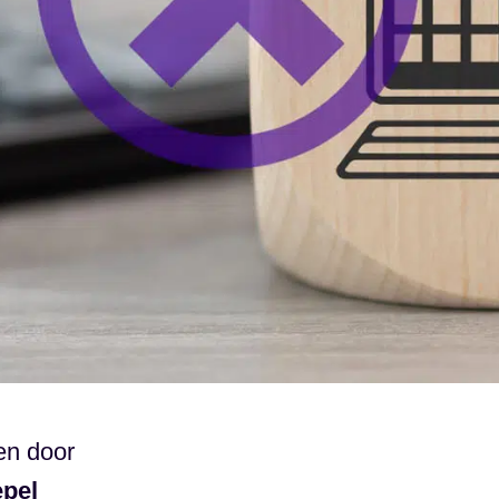
en door
epel