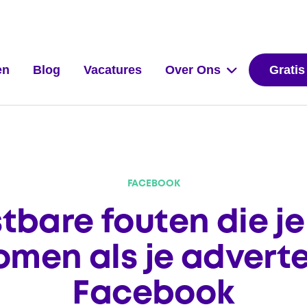
en
Blog
Vacatures
Over Ons
Gratis
FACEBOOK
stbare fouten die je
omen als je adverte
Facebook