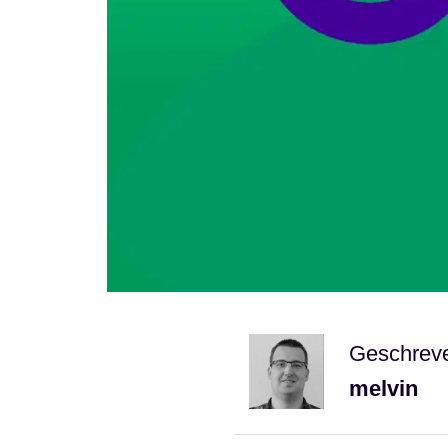
Geschrev
melvin