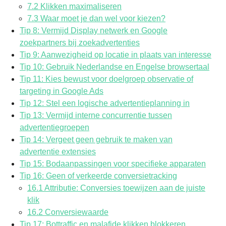
7.2 Klikken maximaliseren
7.3 Waar moet je dan wel voor kiezen?
Tip 8: Vermijd Display netwerk en Google
zoekpartners bij zoekadvertenties
Tip 9: Aanwezigheid op locatie in plaats van interesse
Tip 10: Gebruik Nederlandse en Engelse browsertaal
Tip 11: Kies bewust voor doelgroep observatie of
targeting in Google Ads
Tip 12: Stel een logische advertentieplanning in
Tip 13: Vermijd interne concurrentie tussen
advertentiegroepen
Tip 14: Vergeet geen gebruik te maken van
advertentie extensies
Tip 15: Bodaanpassingen voor specifieke apparaten
Tip 16: Geen of verkeerde conversietracking
16.1 Attributie: Conversies toewijzen aan de juiste
klik
16.2 Conversiewaarde
Tip 17: Bottraffic en malafide klikken blokkeren